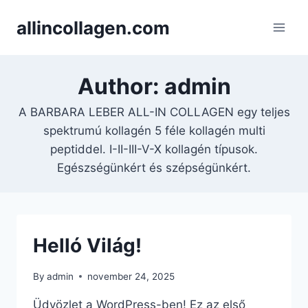
Skip
allincollagen.com
to
content
Author: admin
A BARBARA LEBER ALL-IN COLLAGEN egy teljes
spektrumú kollagén 5 féle kollagén multi
peptiddel. I-II-III-V-X kollagén típusok.
Egészségünkért és szépségünkért.
Helló Világ!
By
admin
november 24, 2025
Üdvözlet a WordPress-ben! Ez az első