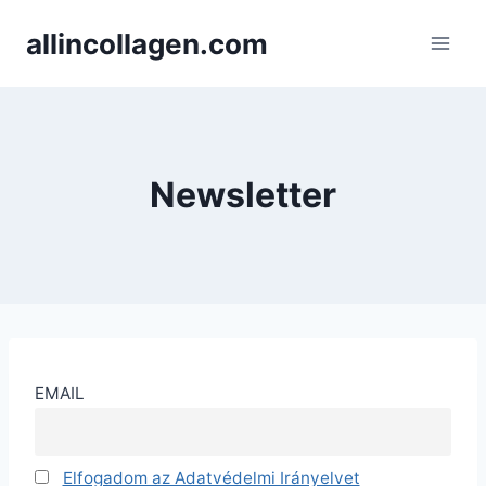
Skip
allincollagen.com
to
content
Newsletter
EMAIL
Elfogadom az Adatvédelmi Irányelvet