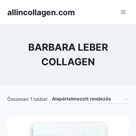
Skip
allincollagen.com
to
content
BARBARA LEBER
COLLAGEN
Összesen 1 találat