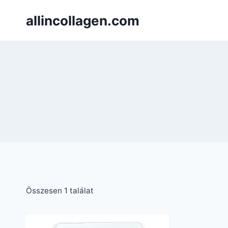
Skip
allincollagen.com
to
content
Összesen 1 találat